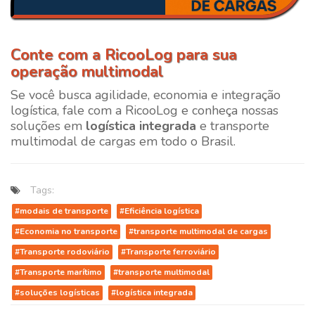
Conte com a RicooLog para sua
operação multimodal
Se você busca agilidade, economia e integração
logística, fale com a
RicooLog
e conheça nossas
soluções em
logística integrada
e transporte
multimodal de cargas em todo o Brasil.
Tags:
#modais de transporte
#Eficiência logística
#Economia no transporte
#transporte multimodal de cargas
#Transporte rodoviário
#Transporte ferroviário
#Transporte marítimo
#transporte multimodal
#soluções logísticas
#logística integrada