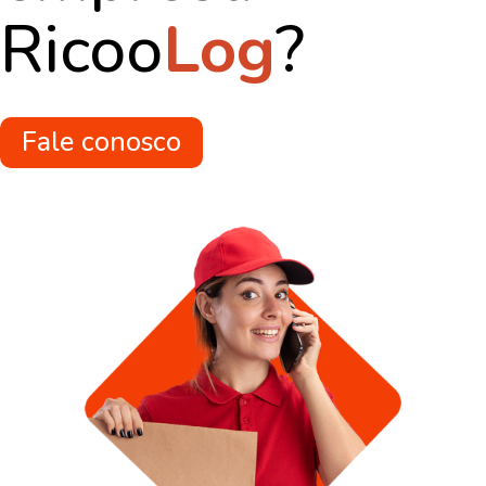
Ricoo
Log
?
Fale conosco