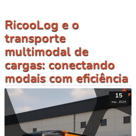
RicooLog e o
transporte
multimodal de
cargas: conectando
modais com eficiência
15
mai., 2025