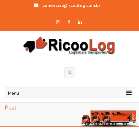
comercial@ricoolog.com.br
Menu
Post