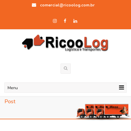
comercial@ricoolog.com.br
Menu
Post