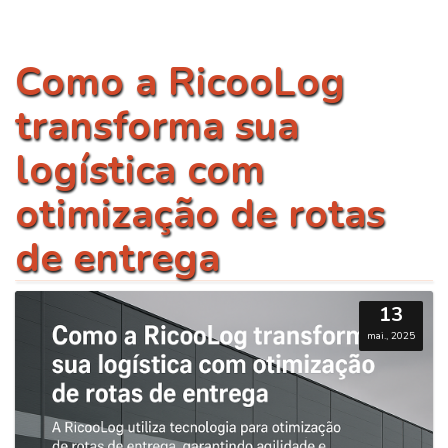
Como a RicooLog
transforma sua
logística com
otimização de rotas
de entrega
13
mai., 2025