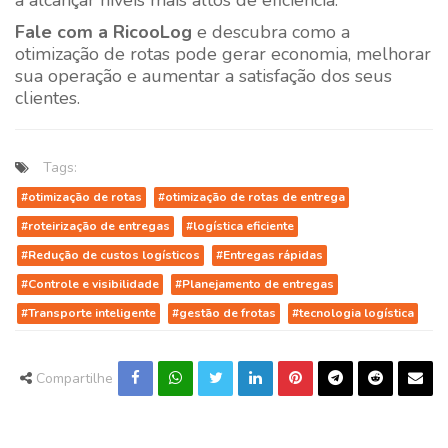
a alcançar níveis mais altos de eficiência.
Fale com a
RicooLog
e descubra como a
otimização de rotas pode gerar economia, melhorar
sua operação e aumentar a satisfação dos seus
clientes.
Tags:
#otimização de rotas
#otimização de rotas de entrega
#roteirização de entregas
#logística eficiente
#Redução de custos logísticos
#Entregas rápidas
#Controle e visibilidade
#Planejamento de entregas
#Transporte inteligente
#gestão de frotas
#tecnologia logística
Compartilhe