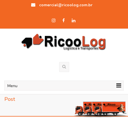
comercial@ricoolog.com.br
Menu
Post