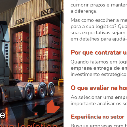
cumprir prazos e manter
a diferença.
Mas como escolher a m
para a sua logística? Qua
suas expectativas sejam
em detalhes para ajudá-
Por que contratar 
Quando falamos em logís
empresa entrega de e
investimento estratégic
O que avaliar na ho
Ao selecionar uma
empr
importante analisar os s
Experiência no setor
Busque empresas com his