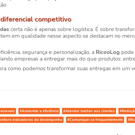
ão.
iferencial competitivo
ndas
certa não é apenas sobre logística. É sobre trans
estem em qualidade nesse aspecto se destacam no merca
ciência, segurança e personalização, a
RicooLog
pode s
ando empresas a entregar mais do que produtos: entreg
ra como podemos transformar suas entregas em um ver
acionais
#Aumentar a eficiência
#Atender melhor aos clientes
#Reduçã
nitore indicadores de desempenho
#Comunique-se frequentemente
#Ri