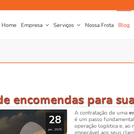
Home
Empresa
Serviços
Nossa Frota
Blog
e encomendas para sua 
A contratação de uma
e
28
é um passo fundamenta
operação logística e, a
jan., 2025
impecável aos seus clie