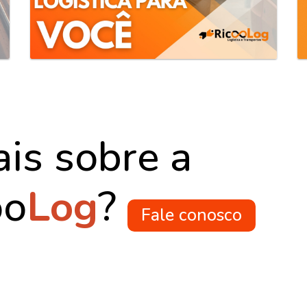
is sobre a
oo
Log
?
Fale conosco