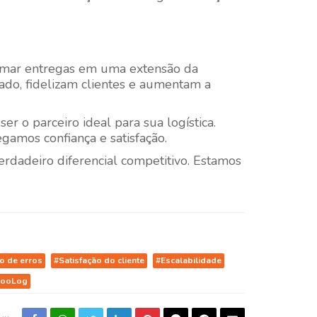
formar entregas em uma extensão da
do, fidelizam clientes e aumentam a
er o parceiro ideal para sua logística.
amos confiança e satisfação.
dadeiro diferencial competitivo. Estamos
o de erros
#Satisfação do cliente
#Escalabilidade
cooLog