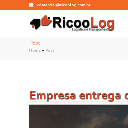
comercial@ricoolog.com.br
Post
Home
»
Post
Empresa entrega d