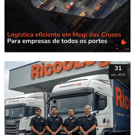
31
out., 2025