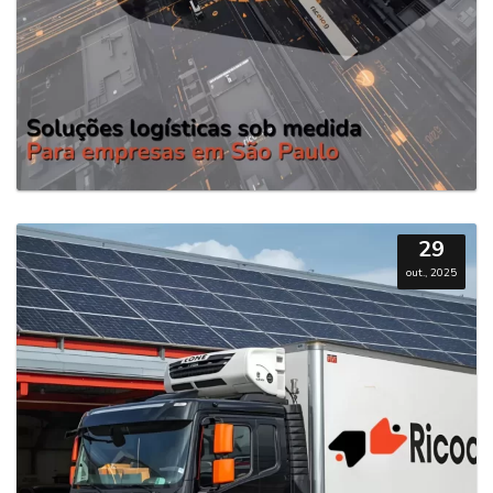
29
out., 2025