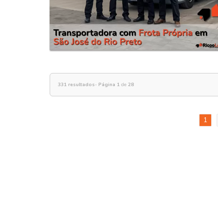
331 resultados
-
Página 1
de
28
1