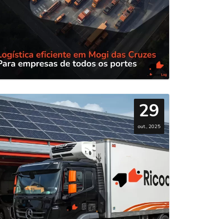
29
out., 2025