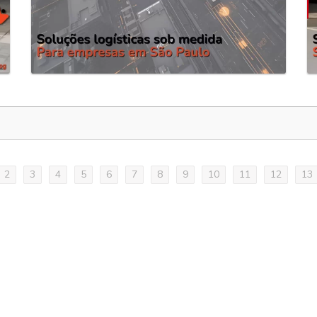
2
3
4
5
6
7
8
9
10
11
12
13