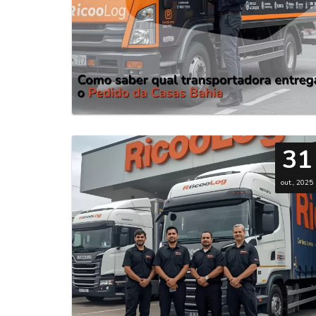
31
out., 2025