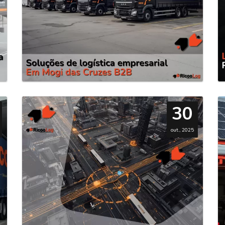
30
out., 2025