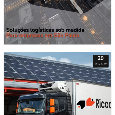
29
out., 2025