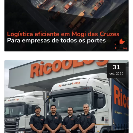
31
out., 2025