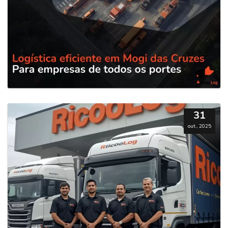
31
out., 2025