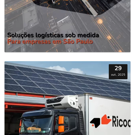
29
out., 2025