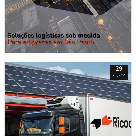
29
out., 2025