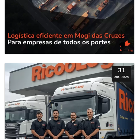
31
out., 2025