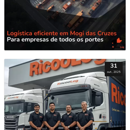
31
out., 2025