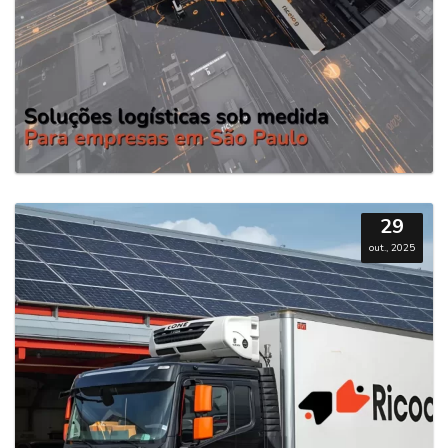
29
out., 2025