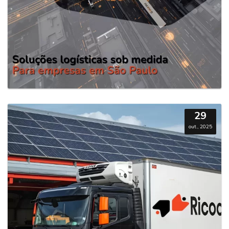
29
out., 2025