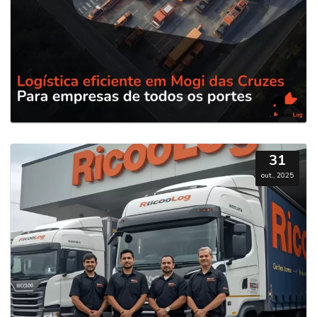
31
out., 2025